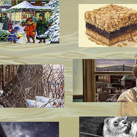
http//
www.jocelynebouchard.net