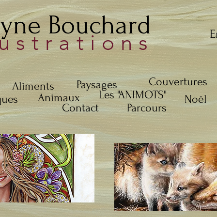
lyne Bouchard
E
lustrations
Couvertures
Paysages
Aliments
Les "ANIMOTS"
Animaux
ques
Noël
Contact
Parcours