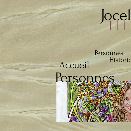
Joce
Il
Personnes
Histori
Accueil
Personnes